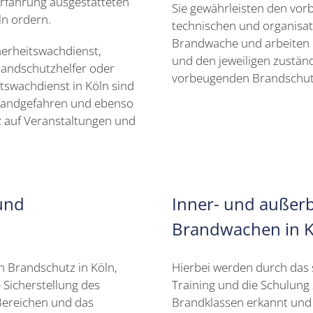
erfahrung ausgestatteten
Sie gewährleisten den vo
n ordern.
technischen und organisa
Brandwache und arbeiten 
herheitswachdienst,
und den jeweiligen zustän
andschutzhelfer oder
vorbeugenden Brandschut
tswachdienst in Köln sind
 Brandgefahren und ebenso
 auf Veranstaltungen und
und
Inner- und außerb
Brandwachen in K
n Brandschutz in Köln,
Hierbei werden durch das 
Sicherstellung des
Training und die Schulung
Bereichen und das
Brandklassen erkannt und r