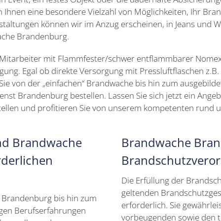
n Ihnen eine besondere Vielzahl von Möglichkeiten, Ihr B
nstaltungen können wir im Anzug erscheinen, in Jeans und 
wache Brandenburg.
e Mitarbeiter mit Flammfester/schwer entflammbarer Nomex
gung. Egal ob direkte Versorgung mit Pressluftflaschen z.B. 
Sie von der „einfachen“ Brandwache bis hin zum ausgebil
nst Brandenburg bestellen. Lassen Sie sich jetzt ein Angeb
llen und profitieren Sie von unserem kompetenten rund um
nd Brandwache
Brandwache Brand
derlichen
Brandschutzvero
Die Erfüllung der Brands
geltenden Brandschutzges
r Brandenburg bis hin zum
erforderlich. Sie gewährl
ngen Berufserfahrungen
vorbeugenden sowie den t