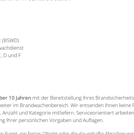
rt (BSWD)
swachdienst
C, D und F
ber 10 Jahren
mit der Bereitstellung Ihres Brandsicherhe
rbeiter im Brandwachenbereich. Wir entsenden Ihnen keine 
 Anzahl und Kategorie mitliefern. Serviceorientiert arbeit
ung Ihrer persönlichen Vorgaben und Auflagen.
ein Event, ein festes Objekt oder die dauerhafte Absicheru