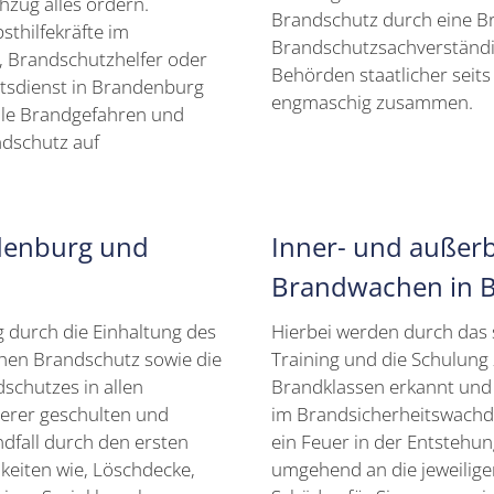
zug alles ordern.
Brandschutz durch eine Br
sthilfekräfte im
Brandschutzsachverständi
 Brandschutzhelfer oder
Behörden staatlicher seit
tsdienst in Brandenburg
engmaschig zusammen.
elle Brandgefahren und
ndschutz auf
denburg und
Inner- und außerb
Brandwachen in 
 durch die Einhaltung des
Hierbei werden durch das 
hen Brandschutz sowie die
Training und die Schulung
schutzes in allen
Brandklassen erkannt und 
serer geschulten und
im Brandsicherheitswachdi
fall durch den ersten
ein Feuer in der Entstehu
keiten wie, Löschdecke,
umgehend an die jeweilige