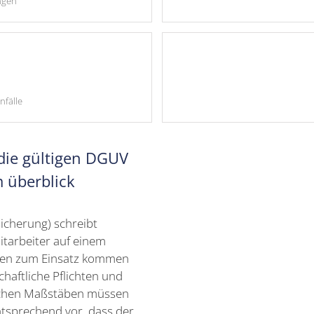
ngen
nfälle
 die gültigen DGUV
m überblick
icherung) schreibt
itarbeiter auf einem
llen zum Einsatz kommen
haftliche Pflichten und
ichen Maßstäben müssen
ntsprechend vor, dass der